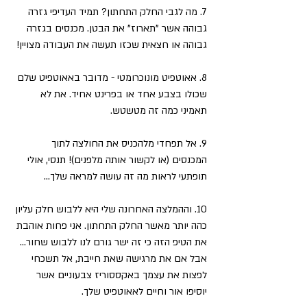
7. מה לגבי החלק התחתון? תמיד העדיפי גזרה 
גבוהה אשר "תארוז" את הבטן. מכנסים בגזרה 
גבוהה או חצאית שכזו תעשה את העבודה מצויין!
8. אאוטפיט מונוכרומטי - מדובר באאוטפיט שלם 
שכולו בצבע אחד או בפרינט אחיד. את לא 
תאמיני כמה זה מטשטש.
9. אל תפחדי מלהכניס את החולצה לתוך 
המכנסים (או לקשור אותה מלפנים)! תנסי, אולי 
תופתעי לראות מה זה עושה למראה שלך...
10. וההמלצה האחרונה שלי היא ללבוש חלק עליון 
כהה יותר מאשר החלק התחתון. אני פחות אוהבת 
את הטיפ הזה כי זה ישר גורם לנו ללבוש שחור... 
אבל אם את מרגישה שאת חייבת, אל תשכחי 
לפצות את עצמך באקססוריז צבעוניים אשר 
יוסיפו אור וחיים לאאוטפיט שלך.