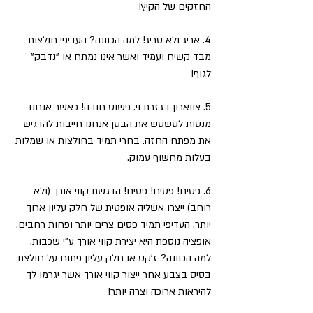
החזקים של הקיץ!
4. אריג ולא סריג! למה הכוונה? העדיפי חולצות 
מבד קשיח ועמיד ואשר אינו נמתח או "נדבק" 
לגוף!
5. צווארון בגזרת וי. פשוט חובה! כאשר אנחנו 
מנסות לטשטש את הבטן אנחנו חייבות להדגיש 
את מפתח החזה. בחרי תמיד בחולצות או שמלות 
בעלות מחשוף עמוק. 
6. פסים! פסים! פסים! הדגשת קווי אורך (ולא 
רוחב) ייצרו אשליה אופטית של חלק עליון ארוך 
יותר. העדיפי תמיד פסים צרים יותר ופחות רחבים. 
אופציה נוספת היא יצירת קווי אורך ע"י שכבות. 
למה הכוונה? ז'קט או חלק עליון פתוח על חולצת 
בסיס בצבע אחר ייצור קווי אורך אשר יגרמו לך 
להיראות ארוכה וצרה יותר!