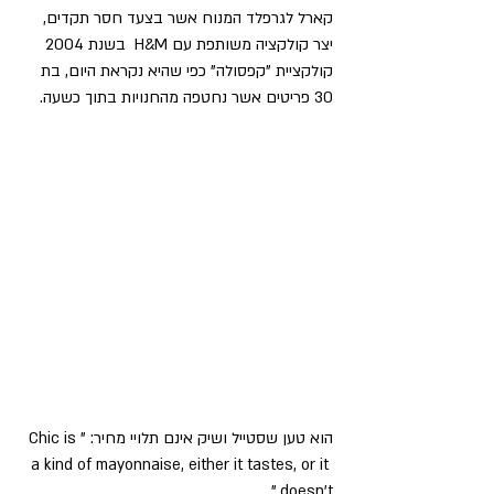
קארל לגרפלד המנוח אשר בצעד חסר תקדים, 
יצר קולקציה משותפת עם H&M  בשנת 2004 
קולקציית "קפסולה" כפי שהיא נקראת היום, בת 
30 פריטים אשר נחטפה מהחנויות בתוך כשעה. 
הוא טען שסטייל ושיק אינם תלויי מחיר: "Chic is 
a kind of mayonnaise, either it tastes, or it 
doesn't."