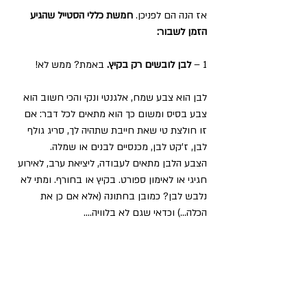
אז הנה הם לפניכן.
 חמשת כללי הסטייל שהגיע 
הזמן לשבור:
1 – 
לבן לובשים רק בקיץ.
 באמת? ממש לא!
לבן הוא צבע שמח, אלגנטי ונקי והכי חשוב הוא 
צבע בסיס ומשום כך הוא מתאים לכל דבר: אם 
זו חולצת טי שאת חייבת שתהיה לך, סריג גולף 
לבן, ז'קט לבן, מכנסיים לבנים או שמלה. 
הצבע הלבן מתאים לעבודה, ליציאת ערב, לאירוע 
חגיגי או לאימון ספורט. בקיץ או בחורף. ומתי לא 
נלבש לבן? כמובן בחתונה (אלא אם כן את 
הכלה...) וכדאי שגם לא בלוויה....