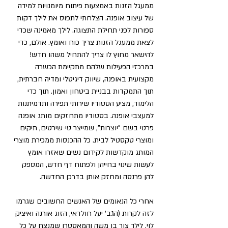
ממעגל הזנות באמצעות פיתוח מיומנויות למידה 
של עיצוב אופנה. הצלחתי לתפוס את לילך דקות 
ספורות לפני תחילת התצוגה. לילך מאמינה שכדי 
לצאת ממעגל הזנות צריך כוח ואומץ. אולם, כדי 
להישאר מחוץ לו צריך להתחיל משהו חדש!
במרכזי הפעילות שלהם מתקיימת הכשרה 
מקצועית באופנה, שיווק דיגיטלי ומדיה חברתית, 
תוך התמקדות בבניית ביטחון ואמון. תוך כדי 
הלימוד, מציע הסטודיו שירותי תפירה ותדמיתנות 
למעצבי אופנה. בסטודיו מתחזקים מותג אופנה 
פרטי בשם "יוצרות", שמייצר טי-שירטים, תיקים 
ומוצרי טקסטיל לבית. כל ההכנסות ממכירת מוצרי 
המותג מוקדשות לקידום נשים שאזרו אומץ 
לעשות שינוי בחייהן ולפתוח דף חדש, המספק 
להן פרנסה ומחזק אותן בדרכן החדשה.
אחרי כל הנאומים של האנשים החשובים שגרמו 
לזה לקרות (הגב' יעל חולדאי, הזוג אורנה ואיציק 
לוי, לילך צור בן משה והמאסטרו שמנצח על כל 