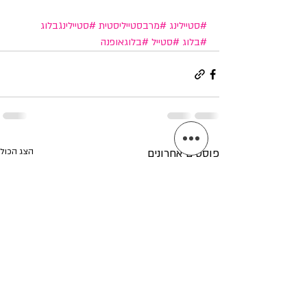
#סטיילינג
#מרבסטייליסטית
#סטיילינגבלוג
#בלוג
#סטייל
#בלוגאופנה
פוסטים אחרונים
הצג הכול