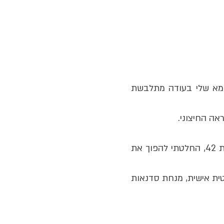
אמא שלי בעודה מתלבשת
אה החיצוני.
אחרי מספר שנים בשירות הביטחון הכללי, תואר ראשון ושני וקריירה בעולם התיירות, בת 42, החלטתי להפוך את
סטית אישית, מנחת סדנאות