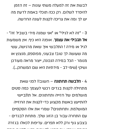
לבשת את זה למעלה משתי עונות – זה הזמן 
להיפרד לשלום. רק ככה תוכלי באמת לדעת מה 
יש לך ומה את צריכה לקנות לעונה החדשה.
3 - "זה לא לגילי" או "אני שמנה מידי בשביל זה" - 
אל תגבילי את עצמך
. אופנה היא כיף. אין משמעות 
לגיל או מידה ! התלבשי איך שאת מרגישה, עשי 
מה שעושה לך טוב! צבעוני, מפוספס, מנצנץ או 
מנומר - הכל במידה הנכונה, ייצור מראה מעודכן 
ושיקי (שימי לב - מידתיות היא שם המשחק...).
4 - 
הלבשה תחתונה
 – חשוב!! לפני שאת 
מתחילה לקנות בגדים רכשי לעצמך כמה סטים 
מושלמים של חזייה ותחתונים. אל תתביישי 
להתייעץ באשת מקצוע כדי לקנות את החזייה 
המושלמת. ותחתונים? שמרי את אלו הסקסיים 
עם התחרה עבור בן הזוג שלך. מתחת לבגדים - 
בצבע גוף ורק ללא תפרים. עדיפות לכאלו בגזרה 