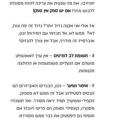
יתרחבו. את מה שקנית את צריכה להיות מסוגלת 
ללבוש מחר! 
אם יש ספק אין ספק!
אז אולי אני אקנה גדול יותר? גדול זה יפה ונוח, 
לא?  ממש לא. אל תגזימי עם המידות! נכון, 
אוברסייז זה מודרני, אבל אין צורך להגזים!
8 - 
תשומת לב לפרטים
 – אין ערך לאאוטפיט 
מושלם אם הנעליים משופשפות או החולצה 
מקומטת.
9 - 
איפור ושיער
 – נכון, הבגדים והאביזרים הם 
הבסיס לסטיילינג אבל זה ממש לא מספיק. 
הקפידי ששיערך תמיד יראה מסודר. ואל תשכחי: 
מסקרה, קונסילר וסומק הם פריטי חובה! אם 
תוסיפי גם ליפסטיק את כבר ממש מסודרת.