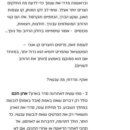
ובראשונה מדדי את עצמך כדי לדעת מה החלקים 
הצרים יותר אצלך. שימי לב לקו המותן, קו עצמות 
האגן, שקע הברך, הכתפיים והקרסול. אלו הם קווי 
הרוחב המושלמים עבורך. חולצות, חצאיות, 
מכנסיים  - אסור שיסתיימו בחלק הרחב של גופך...
לעומת זאת, פריטים היוצרים קו אנכי  – 
הפוטנציאל שהפריט יחמיא הוא גדול יותר, במיוחד 
אם הוא ממוקם באמצע (חותך את הרוחב 
לשניים).
אוקיי. מדדתי, מה עכשיו?
2 - מתי עשית לאחרונה סדר בארון? 
ארון חכם
כולל רק דברים שאת באמת (אבל באמת) לובשת 
במהלך השבוע. כל תחילת עונה, סדרי את הארון 
והשאירי רק את הפרטים שאת לובשת עכשיו. כל 
היתר, הולך לתרומה, לחברות או לאחסון. אל 
תחכי לאחרי הדיאטה או אחרי החגים. אם לא 