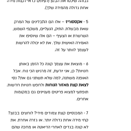
גבוהה שיכסו את הבטן (לעיתים כדאי לקנות מידה 
אחת גדולה מהמידה שלך).
5 - 
אקססוריז 
– אלו הם התבלינים של המרק 
שאת מבשלת. התיק, הנעליים, משקפי השמש, 
השרשרת או הצעיף – הם אלו שיוסיפו את 
האמירה האישית שלך. את לא יכולה להרשות 
לעצמך לוותר על זה.
6 - מוצאת את עצמך קונה כל הזמן באותן 
חנויות? כן, אני יודעת, זה מרגיש הכי נוח. אבל 
האופנה משתנה, למה שלא תשתני גם את? נסי 
לצאת קצת מאזור הנוחות
 ולחפש חנויות חדשות. 
תופתעי למצוא פריטים מעניינים גם במקומות 
אחרים.
7 - המכנסיים קצת צמודים מידי? לוחצים בבטן? 
קחי מידה אחת גדולה יותר. או גזרה אחרת. את 
לא קונה בגדים לאחרי הדיאטה או מחכה שהם 