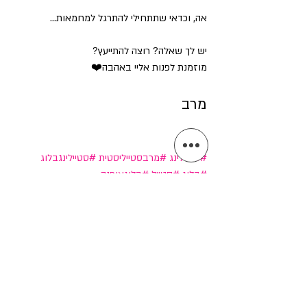
אה, וכדאי שתתחילי להתרגל למחמאות...
יש לך שאלה? רוצה להתייעץ? 
מוזמנת לפנות אליי באהבה❤️ 
מרב
#סטיילינג
#מרבסטייליסטית
#סטיילינגבלוג
#בלוג
#סטייל
#בלוגאופנה
פוסטים אחרונים
הצג הכול